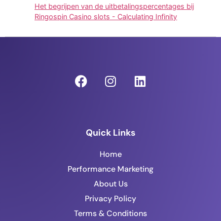
Het begrijpen van de uitbetalingspercentages bij
Ringospin Casino slots - Calculating Infinity
Quick Links
Home
Performance Marketing
About Us
Privacy Policy
Terms & Conditions