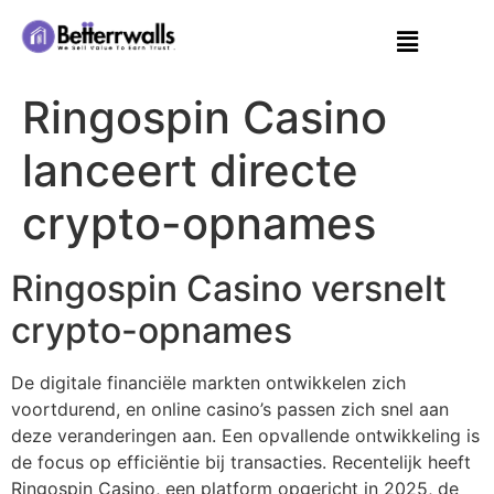
Ringospin Casino
lanceert directe
crypto-opnames
Ringospin Casino versnelt
crypto-opnames
De digitale financiële markten ontwikkelen zich
voortdurend, en online casino’s passen zich snel aan
deze veranderingen aan. Een opvallende ontwikkeling is
de focus op efficiëntie bij transacties. Recentelijk heeft
Ringospin Casino, een platform opgericht in 2025, de