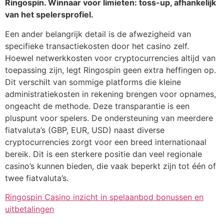
Ringospin. Winnaar voor limieten: toss-up, afhankelijk
van het spelersprofiel.
Een ander belangrijk detail is de afwezigheid van
specifieke transactiekosten door het casino zelf.
Hoewel netwerkkosten voor cryptocurrencies altijd van
toepassing zijn, legt Ringospin geen extra heffingen op.
Dit verschilt van sommige platforms die kleine
administratiekosten in rekening brengen voor opnames,
ongeacht de methode. Deze transparantie is een
pluspunt voor spelers. De ondersteuning van meerdere
fiatvaluta’s (GBP, EUR, USD) naast diverse
cryptocurrencies zorgt voor een breed internationaal
bereik. Dit is een sterkere positie dan veel regionale
casino’s kunnen bieden, die vaak beperkt zijn tot één of
twee fiatvaluta’s.
Ringospin Casino inzicht in spelaanbod bonussen en
uitbetalingen