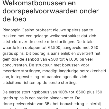
Welkomstbonussen en
doorspeelvoorwaarden onder
de loep
Ringospin Casino probeert nieuwe spelers aan te
trekken met een gelaagd welkomstpakket dat zich
uitstrekt over de eerste drie stortingen. De totale
waarde kan oplopen tot €1.500, aangevuld met 250
gratis spins. Dit bedrag is aanzienlijk en overtreft het
gemiddelde aanbod van €500 tot €1.000 bij veel
concurrenten. De structuur, met bonussen voor
meerdere stortingen, moedigt langdurige betrokkenheid
aan, in tegenstelling tot aanbiedingen die zich
uitsluitend richten op de eerste storting.
De eerste stortingsbonus van 100% tot €500 plus 150
gratis spins is een sterke binnenkomer. De
doorspeelvereiste van 35x het bonusbedrag is hierbij