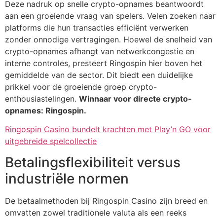
Deze nadruk op snelle crypto-opnames beantwoordt
aan een groeiende vraag van spelers. Velen zoeken naar
platforms die hun transacties efficiënt verwerken
zonder onnodige vertragingen. Hoewel de snelheid van
crypto-opnames afhangt van netwerkcongestie en
interne controles, presteert Ringospin hier boven het
gemiddelde van de sector. Dit biedt een duidelijke
prikkel voor de groeiende groep crypto-
enthousiastelingen.
Winnaar voor directe crypto-
opnames: Ringospin.
Ringospin Casino bundelt krachten met Play’n GO voor
uitgebreide spelcollectie
Betalingsflexibiliteit versus
industriële normen
De betaalmethoden bij Ringospin Casino zijn breed en
omvatten zowel traditionele valuta als een reeks