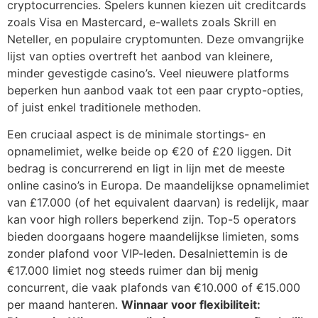
cryptocurrencies. Spelers kunnen kiezen uit creditcards
zoals Visa en Mastercard, e-wallets zoals Skrill en
Neteller, en populaire cryptomunten. Deze omvangrijke
lijst van opties overtreft het aanbod van kleinere,
minder gevestigde casino’s. Veel nieuwere platforms
beperken hun aanbod vaak tot een paar crypto-opties,
of juist enkel traditionele methoden.
Een cruciaal aspect is de minimale stortings- en
opnamelimiet, welke beide op €20 of £20 liggen. Dit
bedrag is concurrerend en ligt in lijn met de meeste
online casino’s in Europa. De maandelijkse opnamelimiet
van £17.000 (of het equivalent daarvan) is redelijk, maar
kan voor high rollers beperkend zijn. Top-5 operators
bieden doorgaans hogere maandelijkse limieten, soms
zonder plafond voor VIP-leden. Desalniettemin is de
€17.000 limiet nog steeds ruimer dan bij menig
concurrent, die vaak plafonds van €10.000 of €15.000
per maand hanteren.
Winnaar voor flexibiliteit: