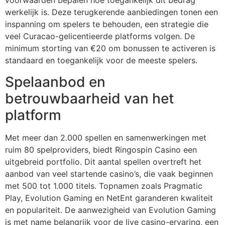
voorwaarden bepalen hoe toegankelijk dit bedrag
werkelijk is. Deze terugkerende aanbiedingen tonen een
inspanning om spelers te behouden, een strategie die
veel Curacao-gelicentieerde platforms volgen. De
minimum storting van €20 om bonussen te activeren is
standaard en toegankelijk voor de meeste spelers.
Spelaanbod en
betrouwbaarheid van het
platform
Met meer dan 2.000 spellen en samenwerkingen met
ruim 80 spelproviders, biedt Ringospin Casino een
uitgebreid portfolio. Dit aantal spellen overtreft het
aanbod van veel startende casino’s, die vaak beginnen
met 500 tot 1.000 titels. Topnamen zoals Pragmatic
Play, Evolution Gaming en NetEnt garanderen kwaliteit
en populariteit. De aanwezigheid van Evolution Gaming
is met name belangrijk voor de live casino-ervaring, een