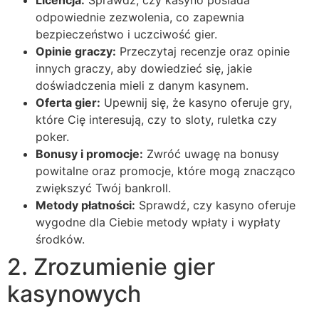
Licencja:
Sprawdź, czy kasyno posiada
odpowiednie zezwolenia, co zapewnia
bezpieczeństwo i uczciwość gier.
Opinie graczy:
Przeczytaj recenzje oraz opinie
innych graczy, aby dowiedzieć się, jakie
doświadczenia mieli z danym kasynem.
Oferta gier:
Upewnij się, że kasyno oferuje gry,
które Cię interesują, czy to sloty, ruletka czy
poker.
Bonusy i promocje:
Zwróć uwagę na bonusy
powitalne oraz promocje, które mogą znacząco
zwiększyć Twój bankroll.
Metody płatności:
Sprawdź, czy kasyno oferuje
wygodne dla Ciebie metody wpłaty i wypłaty
środków.
2. Zrozumienie gier
kasynowych