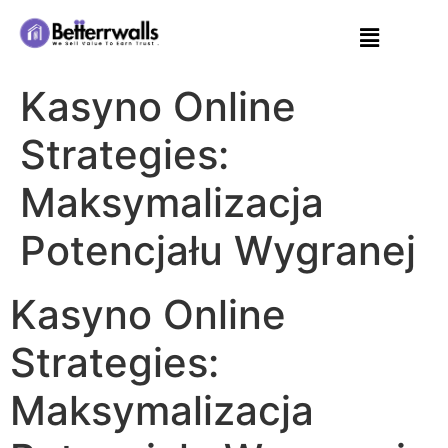
Kasyno Online
Strategies:
Maksymalizacja
Potencjału Wygranej
Kasyno Online
Strategies:
Maksymalizacja