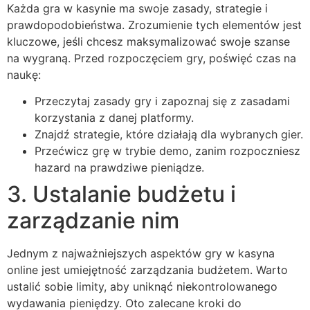
Każda gra w kasynie ma swoje zasady, strategie i
prawdopodobieństwa. Zrozumienie tych elementów jest
kluczowe, jeśli chcesz maksymalizować swoje szanse
na wygraną. Przed rozpoczęciem gry, poświęć czas na
naukę:
Przeczytaj zasady gry i zapoznaj się z zasadami
korzystania z danej platformy.
Znajdź strategie, które działają dla wybranych gier.
Przećwicz grę w trybie demo, zanim rozpoczniesz
hazard na prawdziwe pieniądze.
3. Ustalanie budżetu i
zarządzanie nim
Jednym z najważniejszych aspektów gry w kasyna
online jest umiejętność zarządzania budżetem. Warto
ustalić sobie limity, aby uniknąć niekontrolowanego
wydawania pieniędzy. Oto zalecane kroki do