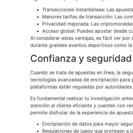
Transacciones instantáneas: Las apuest
Menores tarifas de transacción: Las co
Privacidad mejorada: Las criptomonedas
Acceso global: Puedes apostar desde cu
Al considerar estas ventajas, es fácil ver p
durante grandes eventos deportivos como l
Confianza y seguridad 
Cuando se trata de apuestas en línea, la se
tecnologías avanzadas de encriptación para 
plataformas están reguladas por autoridades 
Es fundamental realizar tu investigación ante
atención al cliente eficiente y cuenten con r
permite disfrutar de la experiencia de apuest
Encriptación de datos para mayor segur
Regulaciones de juego que protegen a l