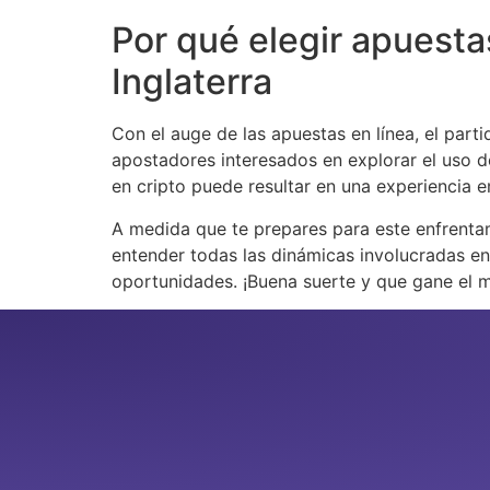
Por qué elegir apuesta
Inglaterra
Con el auge de las apuestas en línea, el par
apostadores interesados en explorar el uso 
en cripto puede resultar en una experiencia 
A medida que te prepares para este enfrentami
entender todas las dinámicas involucradas e
oportunidades. ¡Buena suerte y que gane el m