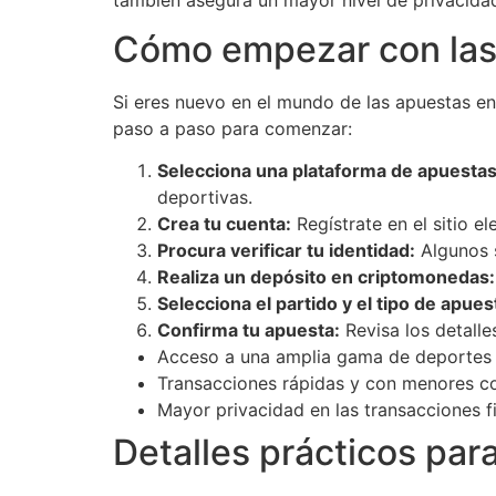
Cómo empezar con las
Si eres nuevo en el mundo de las apuestas en l
paso a paso para comenzar:
Selecciona una plataforma de apuestas
deportivas.
Crea tu cuenta:
Regístrate en el sitio e
Procura verificar tu identidad:
Algunos s
Realiza un depósito en criptomonedas:
Selecciona el partido y el tipo de apues
Confirma tu apuesta:
Revisa los detalle
Acceso a una amplia gama de deportes 
Transacciones rápidas y con menores c
Mayor privacidad en las transacciones f
Detalles prácticos para