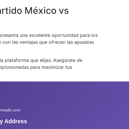
artido México vs
epresenta una excelente oportunidad para los
 con las ventajas que ofrecen las apuestas
la plataforma que elijas. Asegúrate de
criptomonedas para maximizar tus
D
rrwalls.com
y Address