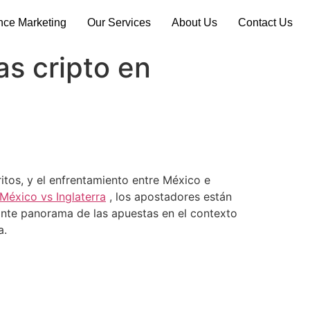
nce Marketing
Our Services
About Us
Contact Us
as cripto en
itos, y el enfrentamiento entre México e
México vs Inglaterra
, los apostadores están
ante panorama de las apuestas en el contexto
a.