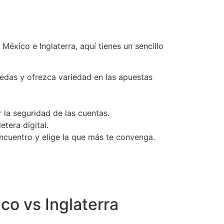
México e Inglaterra, aquí tienes un sencillo
nedas y ofrezca variedad en las apuestas
 la seguridad de las cuentas.
etera digital.
ncuentro y elige la que más te convenga.
co vs Inglaterra